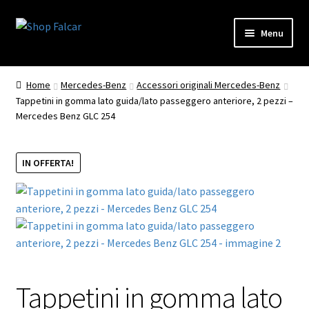
Vai
Vai
Menu
alla
al
navigazione
contenuto
Home
Mercedes-Benz
Accessori originali Mercedes-Benz
Tappetini in gomma lato guida/lato passeggero anteriore, 2 pezzi –
Mercedes Benz GLC 254
IN OFFERTA!
Tappetini in gomma lato