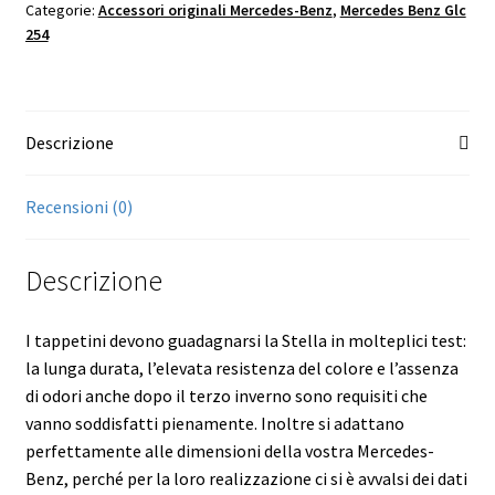
Categorie:
Accessori originali Mercedes-Benz
,
Mercedes Benz Glc
passeggero
254
anteriore,
2
pezzi
-
Descrizione
Mercedes
Benz
GLC
Recensioni (0)
254
quantità
Descrizione
I tappetini devono guadagnarsi la Stella in molteplici test:
la lunga durata, l’elevata resistenza del colore e l’assenza
di odori anche dopo il terzo inverno sono requisiti che
vanno soddisfatti pienamente. Inoltre si adattano
perfettamente alle dimensioni della vostra Mercedes-
Benz, perché per la loro realizzazione ci si è avvalsi dei dati