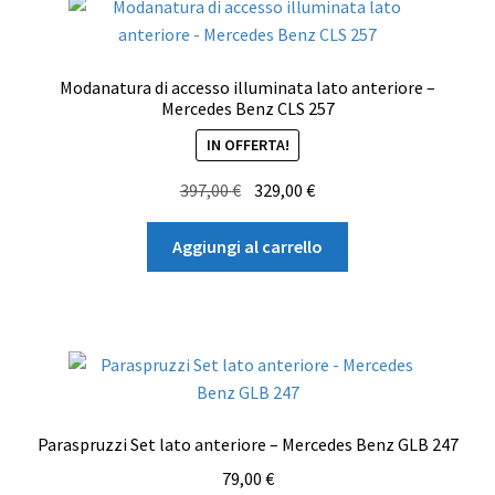
Modanatura di accesso illuminata lato anteriore –
Mercedes Benz CLS 257
IN OFFERTA!
Il
Il
397,00
€
329,00
€
prezzo
prezzo
originale
attuale
Aggiungi al carrello
era:
è:
397,00 €.
329,00 €.
Paraspruzzi Set lato anteriore – Mercedes Benz GLB 247
79,00
€