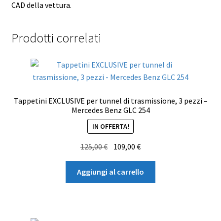
CAD della vettura.
Prodotti correlati
Tappetini EXCLUSIVE per tunnel di trasmissione, 3 pezzi –
Mercedes Benz GLC 254
IN OFFERTA!
Il
Il
125,00
€
109,00
€
prezzo
prezzo
originale
attuale
Aggiungi al carrello
era:
è:
125,00 €.
109,00 €.