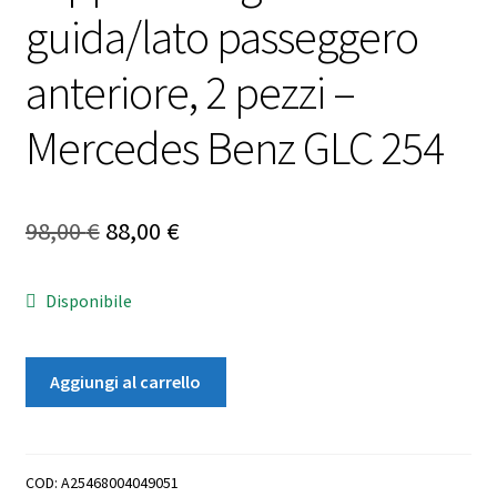
guida/lato passeggero
anteriore, 2 pezzi –
Mercedes Benz GLC 254
Il
Il
98,00
€
88,00
€
prezzo
prezzo
Disponibile
originale
attuale
era:
è:
Tappetini
Aggiungi al carrello
98,00 €.
88,00 €.
in
gomma
lato
guida/lato
COD:
A25468004049051