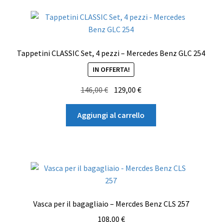
Tappetini CLASSIC Set, 4 pezzi – Mercedes Benz GLC 254
IN OFFERTA!
Il
Il
146,00
€
129,00
€
prezzo
prezzo
originale
attuale
Aggiungi al carrello
era:
è:
146,00 €.
129,00 €.
Vasca per il bagagliaio – Mercdes Benz CLS 257
108,00
€