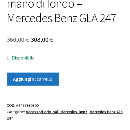
mano di fondo –
Mercedes Benz GLA 247
Il
Il
360,00
€
308,00
€
prezzo
prezzo
Disponibile
originale
attuale
era:
è:
Spoiler
Aggiungi al carrello
360,00 €.
308,00 €.
sul
tetto
con
mano
COD:
A2477930300
Categorie:
Accessori originali Mercedes-Benz
,
Mercedes Benz Gla
di
247
fondo
-