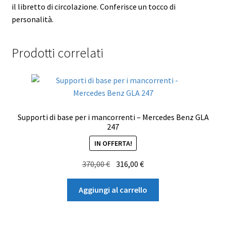
il libretto di circolazione. Conferisce un tocco di
personalità.
Prodotti correlati
Supporti di base per i mancorrenti – Mercedes Benz GLA
247
IN OFFERTA!
Il
Il
370,00
€
316,00
€
prezzo
prezzo
originale
attuale
Aggiungi al carrello
era:
è:
370,00 €.
316,00 €.