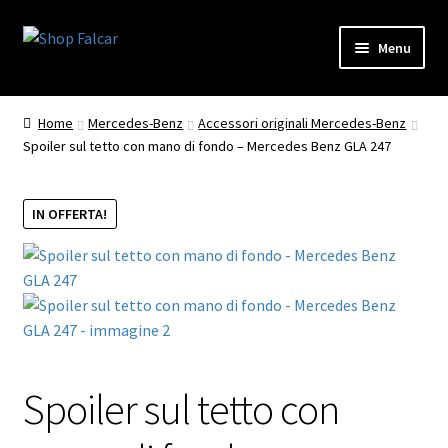
Vai
Vai
Menu
alla
al
navigazione
contenuto
Home
Mercedes-Benz
Accessori originali Mercedes-Benz
Spoiler sul tetto con mano di fondo – Mercedes Benz GLA 247
IN OFFERTA!
Spoiler sul tetto con