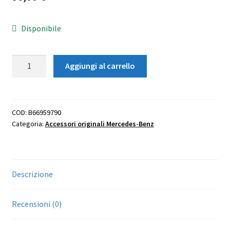
Disponibile
Ombrello
Aggiungi al carrello
a
bastone-
Mercedes
Benz
COD:
B66959790
Categoria:
Accessori originali Mercedes-Benz
quantità
Descrizione
Recensioni (0)