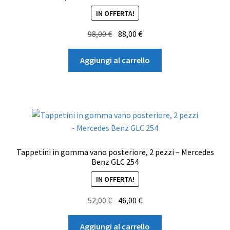
IN OFFERTA!
Il
Il
98,00
€
88,00
€
prezzo
prezzo
originale
attuale
Aggiungi al carrello
era:
è:
98,00 €.
88,00 €.
Tappetini in gomma vano posteriore, 2 pezzi – Mercedes
Benz GLC 254
IN OFFERTA!
Il
Il
52,00
€
46,00
€
prezzo
prezzo
originale
attuale
Aggiungi al carrello