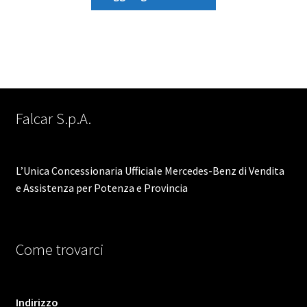
era:
è:
52,00 €.
46,00 €.
Falcar S.p.A.
L’Unica Concessionaria Ufficiale Mercedes-Benz di Vendita
e Assistenza per Potenza e Provincia
Come trovarci
Indirizzo