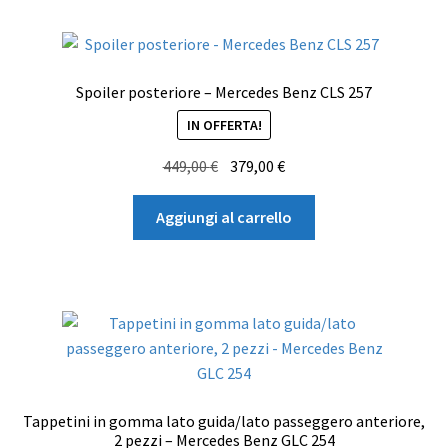
Spoiler posteriore – Mercedes Benz CLS 257
IN OFFERTA!
Il
Il
449,00
€
379,00
€
prezzo
prezzo
originale
attuale
Aggiungi al carrello
era:
è:
449,00 €.
379,00 €.
Tappetini in gomma lato guida/lato passeggero anteriore,
2 pezzi – Mercedes Benz GLC 254