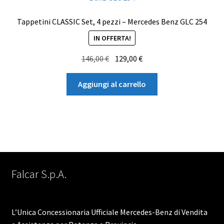
Tappetini CLASSIC Set, 4 pezzi – Mercedes Benz GLC 254
IN OFFERTA!
Il
Il
146,00
€
129,00
€
prezzo
prezzo
originale
attuale
Aggiungi al carrello
era:
è:
146,00 €.
129,00 €.
Falcar S.p.A.
L’Unica Concessionaria Ufficiale Mercedes-Benz di Vendita