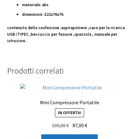
materiale: abs
dimensioni :322x76x76
contenuto della confezione :aspirapolvere ,cavo per la ricarica
USB /TIPEC ,beccuccio per fessure ,spazzola , manuale per
istruzioni .
Prodotti correlati
Mini Compressore Portatile
IN OFFERTA!
Il
Il
109,00
€
87,00
€
prezzo
prezzo