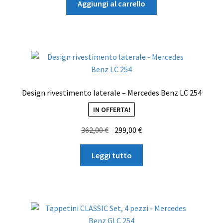
originale
attuale
Aggiungi al carrello
era:
è:
109,00 €.
87,00 €.
Design rivestimento laterale – Mercedes Benz LC 254
IN OFFERTA!
Il
Il
362,00
€
299,00
€
prezzo
prezzo
originale
attuale
Leggi tutto
era:
è:
362,00 €.
299,00 €.